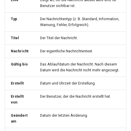
Benutzer sichtbar ist.
V4.6
Signal
Typ
Der Nachrichtentyp (z. B. Standard, Information,
V4.5
Zeitschaltplan
Warnung, Fehler, Erfolgreich).
V4.4
Prozessbild
Titel
Der Titel der Nachricht.
V4.3
Nachricht
Der eigentliche Nachrichtentext.
V4.2
Gültig bis
Das Ablaufdatum der Nachricht. Nach diesem
Datum wird die Nachricht nicht mehr angezeigt.
Dokumentation
Erstellt
Datum und Uhrzeit der Erstellung.
Erstellt
Der Benutzer, der die Nachricht erstellt hat.
von
Geändert
Datum der letzten Änderung.
am