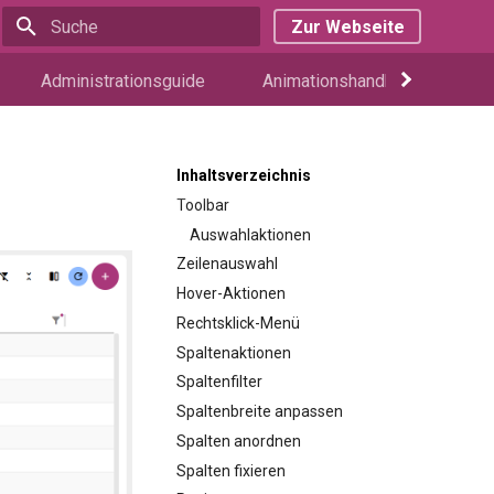
Zur Webseite
Suche wird initialisiert
Administrationsguide
Animationshandbuch
W
Inhaltsverzeichnis
Toolbar
Auswahlaktionen
Zeilenauswahl
Hover-Aktionen
Rechtsklick-Menü
Spaltenaktionen
Spaltenfilter
Spaltenbreite anpassen
Spalten anordnen
Spalten fixieren