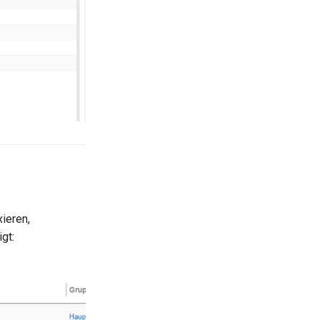
xieren,
gt: