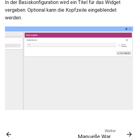
In der Basiskonfiguration wird ein Titel für das Widget
V4.6
Signal
vergeben. Optional kann die Kopfzeile eingeblendet
werden.
V4.5
Zeitschaltplan
V4.4
Prozessbild
V4.3
V4.2
Dokumentation
Weiter
Manuelle Wartung